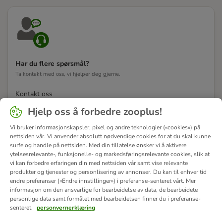
Har du flere spørsmål?
Ta kontakt med oss, vi hjelper deg gjerne.
Kontakt oss
Hjelp oss å forbedre zooplus!
Vi bruker informasjonskapsler, pixel og andre teknologier («cookies») på
nettsiden vår. Vi anvender absolutt nødvendige cookies for at du skal kunne
surfe og handle på nettsiden. Med din tillatelse ønsker vi å aktivere
ytelsesrelevante-, funksjonelle- og markedsføringsrelevante cookies, slik at
vi kan forbedre erfaringen din med nettsiden vår samt vise relevante
produkter og tjenester og personlisering av annonser. Du kan til enhver tid
endre preferanser («Endre innstillinger») i preferanse-senteret vårt. Mer
informasjon om den ansvarlige for bearbeidelse av data, de bearbeidete
personlige data samt formålet med bearbeidelsen finner du i preferanse-
senteret.
personvernerklæring