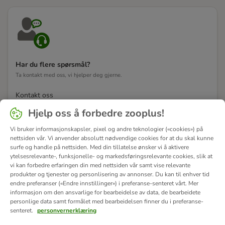
Har du flere spørsmål?
Ta kontakt med oss, vi hjelper deg gjerne.
Kontakt oss
Hjelp oss å forbedre zooplus!
Vi bruker informasjonskapsler, pixel og andre teknologier («cookies») på
nettsiden vår. Vi anvender absolutt nødvendige cookies for at du skal kunne
surfe og handle på nettsiden. Med din tillatelse ønsker vi å aktivere
ytelsesrelevante-, funksjonelle- og markedsføringsrelevante cookies, slik at
vi kan forbedre erfaringen din med nettsiden vår samt vise relevante
produkter og tjenester og personlisering av annonser. Du kan til enhver tid
endre preferanser («Endre innstillinger») i preferanse-senteret vårt. Mer
informasjon om den ansvarlige for bearbeidelse av data, de bearbeidete
personlige data samt formålet med bearbeidelsen finner du i preferanse-
senteret.
personvernerklæring